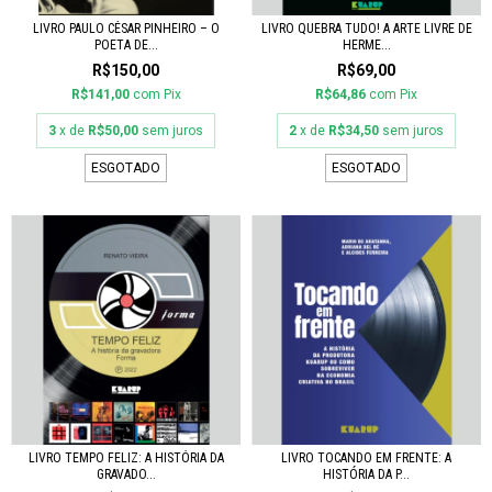
LIVRO PAULO CÉSAR PINHEIRO – O
LIVRO QUEBRA TUDO! A ARTE LIVRE DE
POETA DE...
HERME...
R$150,00
R$69,00
R$141,00
com
Pix
R$64,86
com
Pix
3
x de
R$50,00
sem juros
2
x de
R$34,50
sem juros
ESGOTADO
ESGOTADO
LIVRO TEMPO FELIZ: A HISTÓRIA DA
LIVRO TOCANDO EM FRENTE: A
GRAVADO...
HISTÓRIA DA P...