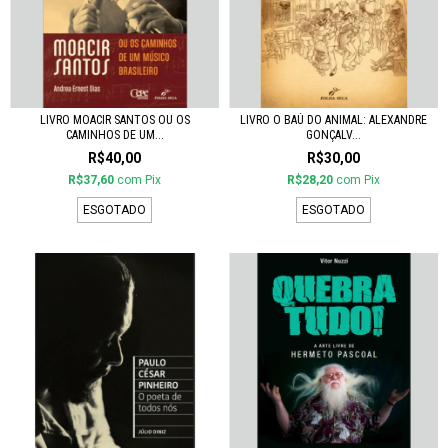
LIVRO MOACIR SANTOS OU OS
LIVRO O BAÚ DO ANIMAL: ALEXANDRE
CAMINHOS DE UM...
GONÇALV...
R$40,00
R$30,00
R$37,60
com
Pix
R$28,20
com
Pix
ESGOTADO
ESGOTADO