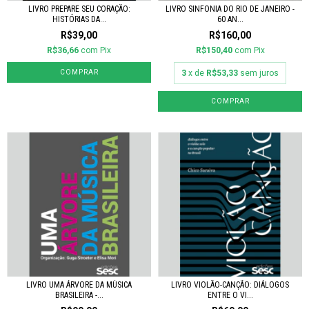
LIVRO PREPARE SEU CORAÇÃO:
LIVRO SINFONIA DO RIO DE JANEIRO -
HISTÓRIAS DA...
60 AN...
R$39,00
R$160,00
R$36,66
com
Pix
R$150,40
com
Pix
3
x de
R$53,33
sem juros
LIVRO UMA ÁRVORE DA MÚSICA
LIVRO VIOLÃO-CANÇÃO: DIÁLOGOS
BRASILEIRA -...
ENTRE O VI...