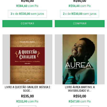
R$90,00
R$60,00
R$84,60
com
Pix
R$56,40
com
Pix
3
x de
R$30,00
sem juros
2
x de
R$30,00
sem juros
LIVRO A QUESTÃO CAVALIER: MÚSICA E
LIVRO ÁUREA MARTINS: A
SOCIE...
INVISIBILIDADE VI...
R$35,00
R$50,00
R$32,90
com
Pix
R$47,00
com
Pix