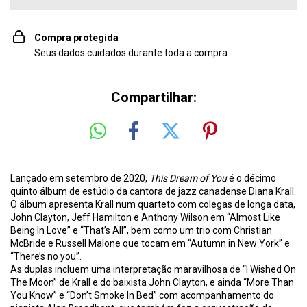
Compra protegida
Seus dados cuidados durante toda a compra.
Compartilhar:
Lançado em setembro de 2020,
This Dream of You
é o décimo
quinto álbum de estúdio da cantora de jazz canadense Diana Krall.
O álbum apresenta Krall num quarteto com colegas de longa data,
John Clayton, Jeff Hamilton e Anthony Wilson em “Almost Like
Being In Love” e “That’s All”, bem como um trio com Christian
McBride e Russell Malone que tocam em “Autumn in New York” e
“There’s no you”.
As duplas incluem uma interpretação maravilhosa de “I Wished On
The Moon” de Krall e do baixista John Clayton, e ainda “More Than
You Know” e “Don’t Smoke In Bed” com acompanhamento do