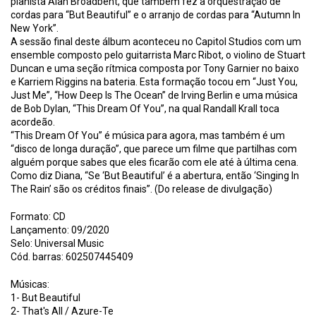
pianista Alan Broadbent, que também fez a orquestração de
cordas para “But Beautiful” e o arranjo de cordas para “Autumn In
New York”.
A sessão final deste álbum aconteceu no Capitol Studios com um
ensemble composto pelo guitarrista Marc Ribot, o violino de Stuart
Duncan e uma seção rítmica composta por Tony Garnier no baixo
e Karriem Riggins na bateria. Esta formação tocou em “Just You,
Just Me”, “How Deep Is The Ocean” de Irving Berlin e uma música
de Bob Dylan, “This Dream Of You”, na qual Randall Krall toca
acordeão.
“This Dream Of You” é música para agora, mas também é um
“disco de longa duração”, que parece um filme que partilhas com
alguém porque sabes que eles ficarão com ele até à última cena.
Como diz Diana, “Se ‘But Beautiful’ é a abertura, então ‘Singing In
The Rain’ são os créditos finais”. (Do release de divulgação)
Formato: CD
Lançamento: 09/2020
Selo: Universal Music
Cód. barras: 602507445409
Músicas:
1- But Beautiful
2- That's All / Azure-Te