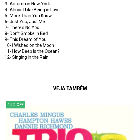
3- Autumn in New York
4- Almost Like Being in Love
5- More Than You Know
6- Just You, Just Me
7- There's No You
8- Don't Smoke in Bed
9- This Dream of You
10- I Wished on the Moon
11- How Deep Is the Ocean?
12- Singing in the Rain
VEJA TAMBÉM
15
%
OFF