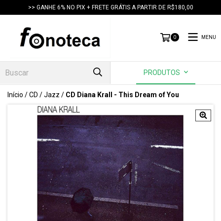
>> GANHE 6% NO PIX + FRETE GRÁTIS A PARTIR DE R$180,00
MENU
0
PRODUTOS
Início
/
CD
/
Jazz
/
CD Diana Krall - This Dream of You