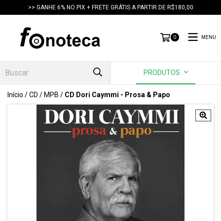
>> GANHE 6% NO PIX + FRETE GRÁTIS A PARTIR DE R$180,00
MENU
0
PRODUTOS
Início
/
CD
/
MPB
/
CD Dori Caymmi - Prosa & Papo