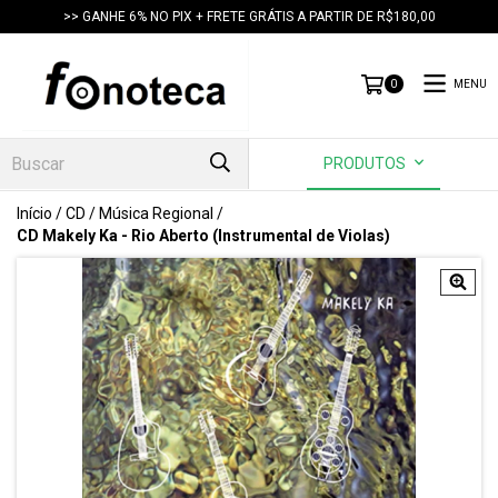
>> GANHE 6% NO PIX + FRETE GRÁTIS A PARTIR DE R$180,00
MENU
0
PRODUTOS
Início
/
CD
/
Música Regional
/
CD Makely Ka - Rio Aberto (Instrumental de Violas)