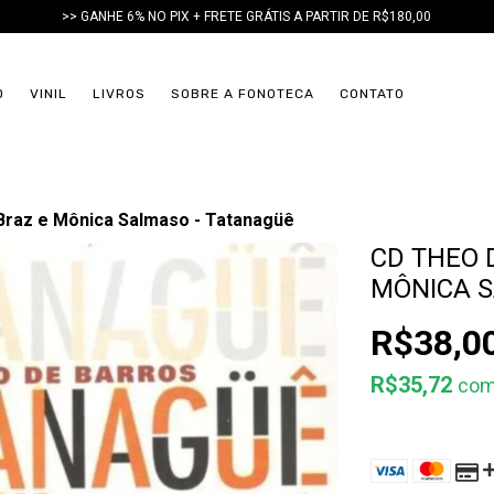
>> GANHE 6% NO PIX + FRETE GRÁTIS A PARTIR DE R$180,00
D
VINIL
LIVROS
SOBRE A FONOTECA
CONTATO
Braz e Mônica Salmaso - Tatanagüê
CD THEO 
MÔNICA S
R$38,0
R$35,72
co