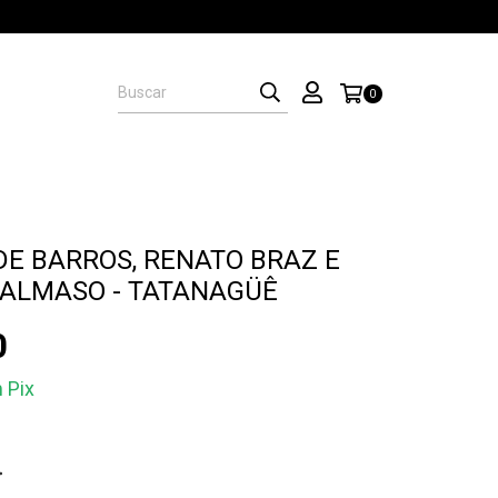
0
DE BARROS, RENATO BRAZ E
ALMASO - TATANAGÜÊ
0
m
Pix