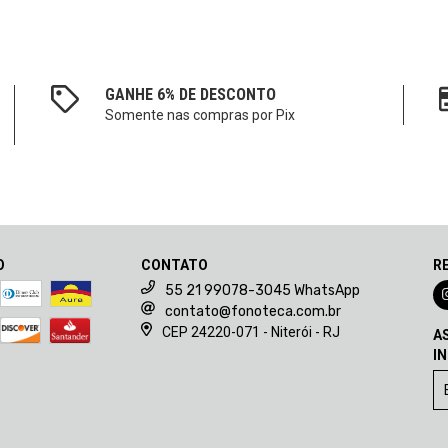
GANHE 6% DE DESCONTO
Somente nas compras por Pix
O
CONTATO
R
55 21 99078-3045 WhatsApp
contato@fonoteca.com.br
CEP 24220-071 - Niterói - RJ
A
I