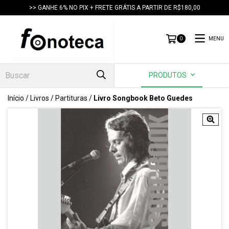
>> GANHE 6% NO PIX + FRETE GRÁTIS A PARTIR DE R$180,00
MENU
0
PRODUTOS
Início
/
Livros
/
Partituras
/
Livro Songbook Beto Guedes