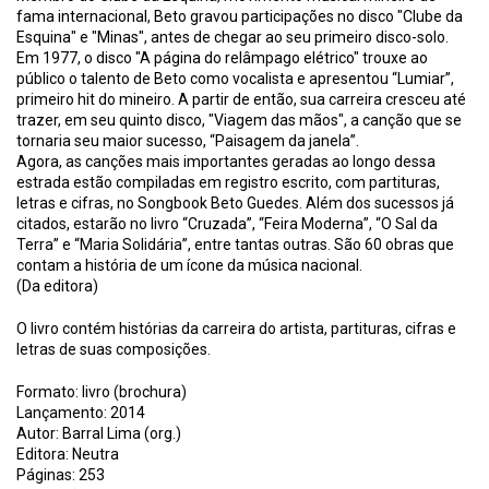
fama internacional, Beto gravou participações no disco "Clube da
Esquina" e "Minas", antes de chegar ao seu primeiro disco-solo.
Em 1977, o disco "A página do relâmpago elétrico" trouxe ao
público o talento de Beto como vocalista e apresentou “Lumiar”,
primeiro hit do mineiro. A partir de então, sua carreira cresceu até
trazer, em seu quinto disco, "Viagem das mãos", a canção que se
tornaria seu maior sucesso, “Paisagem da janela”.
Agora, as canções mais importantes geradas ao longo dessa
estrada estão compiladas em registro escrito, com partituras,
letras e cifras, no Songbook Beto Guedes. Além dos sucessos já
citados, estarão no livro “Cruzada”, “Feira Moderna”, “O Sal da
Terra” e “Maria Solidária”, entre tantas outras. São 60 obras que
contam a história de um ícone da música nacional.
(Da editora)
O livro contém histórias da carreira do artista, partituras, cifras e
letras de suas composições.
Formato: livro (brochura)
Lançamento: 2014
Autor: Barral Lima (org.)
Editora: Neutra
Páginas: 253