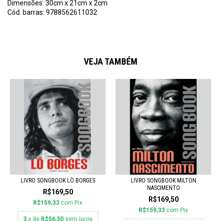
Dimensões: 30cm x 21cm x 2cm
Cód. barras: 9788562611032
VEJA TAMBÉM
LIVRO SONGBOOK LÔ BORGES
LIVRO SONGBOOK MILTON
NASCIMENTO
R$169,50
R$169,50
R$159,33
com
Pix
R$159,33
com
Pix
3
x de
R$56,50
sem juros